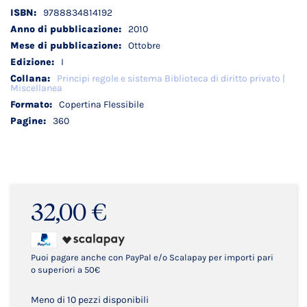
Dettagli
9788834814192
tecnici
2010
Ottobre
I
Principi regole e sistema Biblioteca di diritto privato |
Miscellanea
Copertina Flessibile
360
32,00 €
Puoi pagare anche con PayPal e/o Scalapay per importi pari
o superiori a 50€
Meno di 10 pezzi disponibili