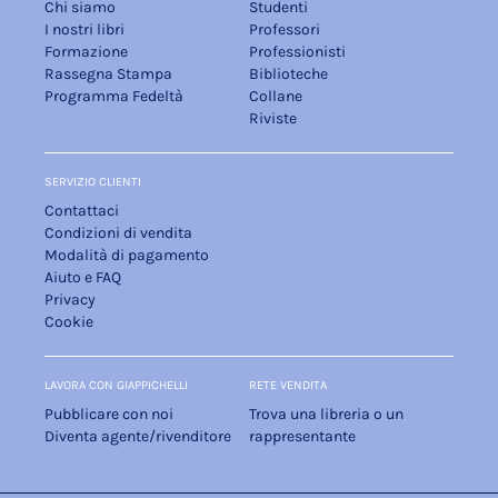
Chi siamo
Studenti
I nostri libri
Professori
Formazione
Professionisti
Rassegna Stampa
Biblioteche
Programma Fedeltà
Collane
Riviste
SERVIZIO CLIENTI
Contattaci
Condizioni di vendita
Modalità di pagamento
Aiuto e FAQ
Privacy
Cookie
LAVORA CON GIAPPICHELLI
RETE VENDITA
Pubblicare con noi
Trova una libreria o un
Diventa agente/rivenditore
rappresentante