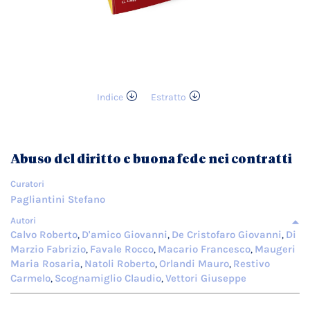
Indice
Estratto
Vai
all'inizio
della
galleria
Abuso del diritto e buona fede nei contratti
di
immagini
Curatori
Pagliantini Stefano
Autori
Calvo Roberto
D'amico Giovanni
De Cristofaro Giovanni
Di
,
,
,
Marzio Fabrizio
Favale Rocco
Macario Francesco
Maugeri
,
,
,
Maria Rosaria
Natoli Roberto
Orlandi Mauro
Restivo
,
,
,
Carmelo
Scognamiglio Claudio
Vettori Giuseppe
,
,