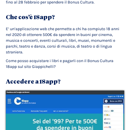
fino al 28 febbraio per spendere il Bonus Cultura.
Che cos’è 18app?
E’ un’applicazione web che permette a chi ha compiuto 18 anni
nel 2020 di ottenere 500€ da spendere in buoni per cinema,
musica e concerti, eventi culturali, libri, musei, monumenti e
parchi, teatro e danza, corsi di musica, di teatro o di lingua
straniera.
Come posso acquistare i libri e pagarli con il Bonus Cultura
18app sul sito Giappichelli?
Accedere a 18app?