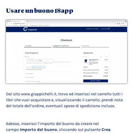
Usare un buono 18app
Dal sito www.giappichelli.it, trova ed inserisci nel carrello tutti i
libri che vuoi acquistare e, visualizzando il carrello, prendi nota
del totale dell’ordine, eventuali spese di spedizione incluse.
Adesso, inserisci l’importo del buono da creare nel
campo
Importo del buono
, cliccando sul pulsante
Crea