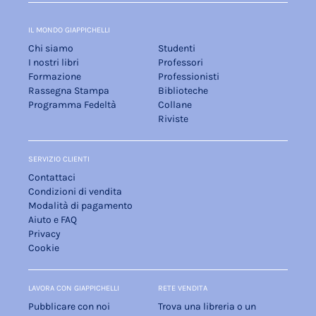
IL MONDO GIAPPICHELLI
Chi siamo
Studenti
I nostri libri
Professori
Formazione
Professionisti
Rassegna Stampa
Biblioteche
Programma Fedeltà
Collane
Riviste
SERVIZIO CLIENTI
Contattaci
Condizioni di vendita
Modalità di pagamento
Aiuto e FAQ
Privacy
Cookie
LAVORA CON GIAPPICHELLI
RETE VENDITA
Pubblicare con noi
Trova una libreria o un