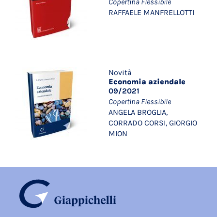
Copertina Flessibile
RAFFAELE MANFRELLOTTI
Novità
Economia aziendale
09/2021
Copertina Flessibile
ANGELA BROGLIA,
CORRADO CORSI, GIORGIO
MION