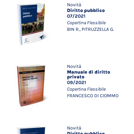
Novità
Diritto pubblico
07/2021
Copertina Flessibile
BIN R., PITRUZZELLA G.
Novità
Manuale di diritto
privato
09/2021
Copertina Flessibile
FRANCESCO DI CIOMMO
Novità
Diritto pubblico