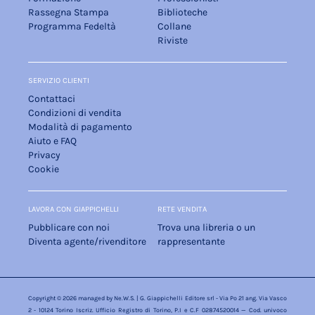
Rassegna Stampa
Biblioteche
Programma Fedeltà
Collane
Riviste
SERVIZIO CLIENTI
Contattaci
Condizioni di vendita
Modalità di pagamento
Aiuto e FAQ
Privacy
Cookie
LAVORA CON GIAPPICHELLI
RETE VENDITA
Pubblicare con noi
Trova una libreria o un
Diventa agente/rivenditore
rappresentante
Copyright © 2026 managed by
Ne.W.S.
| G. Giappichelli Editore srl - Via Po 21 ang. Via Vasco
2 - 10124 Torino Iscriz. Ufficio Registro di Torino, P.I e C.F 02874520014 — Cod. univoco