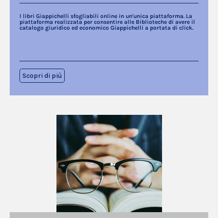
I libri Giappichelli sfogliabili online in un'unica piattaforma. La
piattaforma realizzata per consentire alle Biblioteche di avere il
catalogo giuridico ed economico Giappichelli a portata di click.
Scopri di più