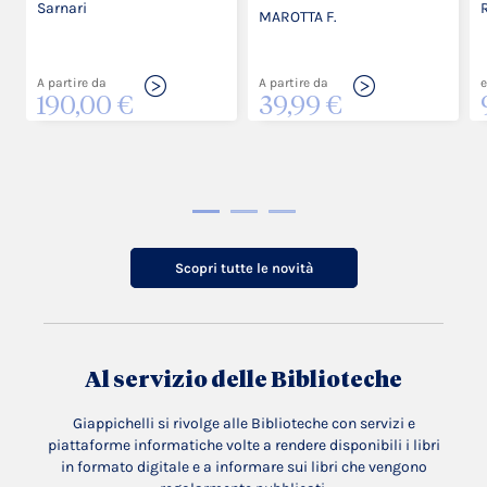
Sarnari
MAROTTA F.
A partire da
A partire da
e
190,00 €
39,99 €
Scopri tutte le novità
Al servizio delle Biblioteche
Giappichelli si rivolge alle Biblioteche con servizi e
piattaforme informatiche volte a rendere disponibili i libri
in formato digitale e a informare sui libri che vengono