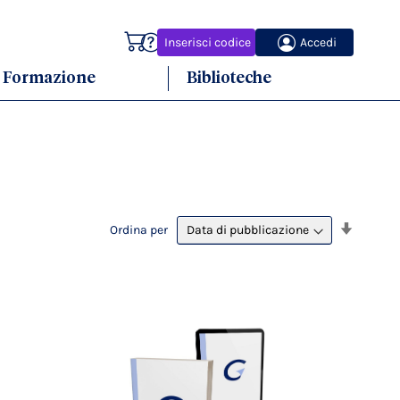
Carrello
Inserisci codice
Accedi
Formazione
Biblioteche
Imposta
Ordina per
la
direzion
crescen