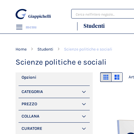
Cerca
Studenti
menu
Home
Studenti
Scienze politiche e sociali
Scienze politiche e sociali
Mostra
Griglia
Elenco
Ar
Opzioni
come
CATEGORIA
PREZZO
COLLANA
CURATORE