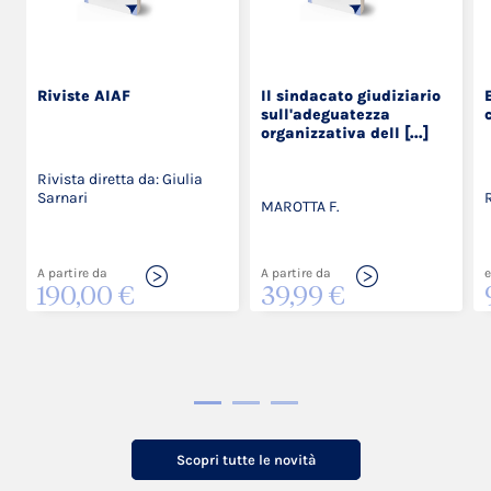
Riviste AIAF
Il sindacato giudiziario
sull'adeguatezza
organizzativa dell [...]
Rivista diretta da: Giulia
Sarnari
MAROTTA F.
A partire da
A partire da
e
190,00 €
39,99 €
Scopri tutte le novità