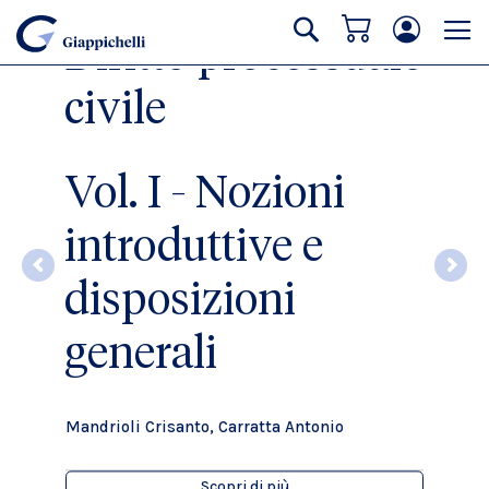
Carrello
Cerca
Diritto processuale
civile
Vol. I - Nozioni
introduttive e
disposizioni
generali
Mandrioli Crisanto, Carratta Antonio
Scopri di più