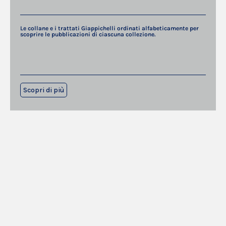
Le collane e i trattati Giappichelli ordinati alfabeticamente per
scoprire le pubblicazioni di ciascuna collezione.
Scopri di più