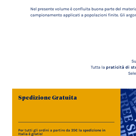
Nel presente volume è confluita buona parte del materiale
campionamento applicati a popolazioni finite. Gli argom
Su
Tutta la
praticità di st
Sele
Spedizione Gratuita
Per tutti gli ordini a partire da 35€
la spedizione in
Italia è gratis
!