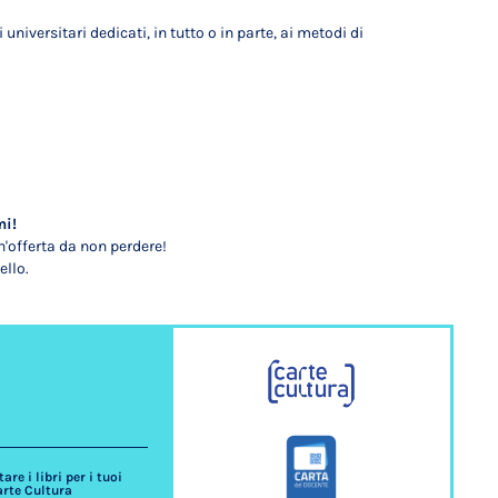
niversitari dedicati, in tutto o in parte, ai metodi di
mi!
'offerta da non perdere!
ello.
re i libri per i tuoi
arte Cultura