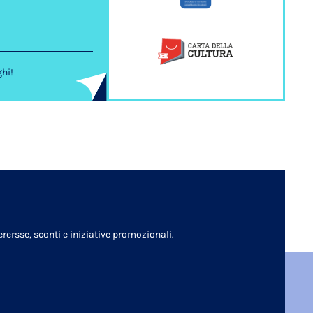
ghi!
rersse, sconti e iniziative promozionali.