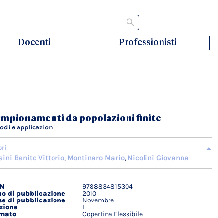
Cerca
Docenti
Professionisti
mpionamenti da popolazioni finite
odi e applicazioni
ori
sini Benito Vittorio
Montinaro Mario
Nicolini Giovanna
,
,
BN
9788834815304
agli
o di pubblicazione
2010
ici
e di pubblicazione
Novembre
zione
I
rmato
Copertina Flessibile