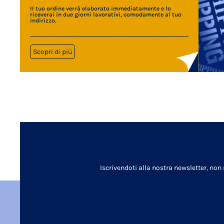
Il tuo ordine verrà elaborato immediatamente e lo
riceverai in due giorni lavorativi, comodamente al tuo
indirizzo.
Scopri di più
Iscrivendoti alla nostra newsletter, non