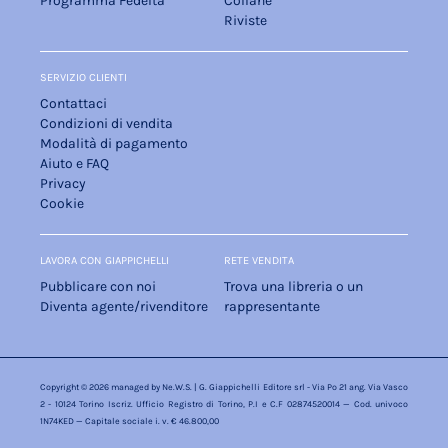
Programma Fedeltà
Collane
Riviste
SERVIZIO CLIENTI
Contattaci
Condizioni di vendita
Modalità di pagamento
Aiuto e FAQ
Privacy
Cookie
LAVORA CON GIAPPICHELLI
RETE VENDITA
Pubblicare con noi
Trova una libreria o un
Diventa agente/rivenditore
rappresentante
Copyright © 2026 managed by
Ne.W.S.
| G. Giappichelli Editore srl - Via Po 21 ang. Via Vasco
2 - 10124 Torino Iscriz. Ufficio Registro di Torino, P.I e C.F 02874520014 — Cod. univoco
1N74KED — Capitale sociale i. v. € 46.800,00