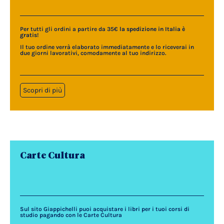
Per tutti gli ordini a partire da 35€
la spedizione in Italia è
gratis
!
Il tuo ordine verrà elaborato immediatamente e lo riceverai in
due giorni lavorativi, comodamente al tuo indirizzo.
Scopri di più
Carte Cultura
Sul sito Giappichelli puoi acquistare i libri per i tuoi corsi di
studio pagando con le Carte Cultura