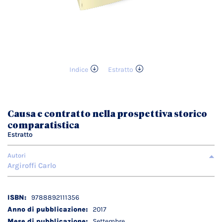
Indice
Estratto
Vai
all'inizio
della
galleria
Causa e contratto nella prospettiva storico
di
comparatistica
immagini
Estratto
Autori
Argiroffi Carlo
Dettagli
9788892111356
tecnici
2017
Settembre