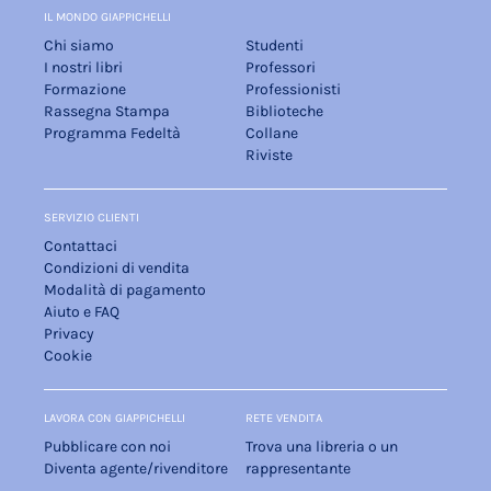
IL MONDO GIAPPICHELLI
Chi siamo
Studenti
I nostri libri
Professori
Formazione
Professionisti
Rassegna Stampa
Biblioteche
Programma Fedeltà
Collane
Riviste
SERVIZIO CLIENTI
Contattaci
Condizioni di vendita
Modalità di pagamento
Aiuto e FAQ
Privacy
Cookie
LAVORA CON GIAPPICHELLI
RETE VENDITA
Pubblicare con noi
Trova una libreria o un
Diventa agente/rivenditore
rappresentante