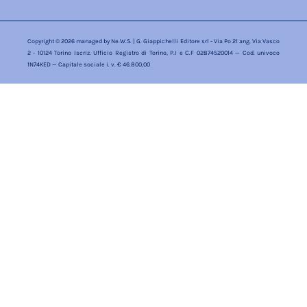
Copyright © 2026 managed by
Ne.W.S.
| G. Giappichelli Editore srl - Via Po 21 ang. Via Vasco
2 - 10124 Torino Iscriz. Ufficio Registro di Torino, P.I e C.F 02874520014 — Cod. univoco
1N74KED — Capitale sociale i. v. € 46.800,00