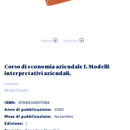
Indice
Estratto
Vai
all'inizio
della
galleria
Corso di economia aziendale I. Modelli
di
interpretativi aziendali.
immagini
Curatori
Miolo Paola
Dettagli
9788834807088
tecnici
2000
Novembre
I