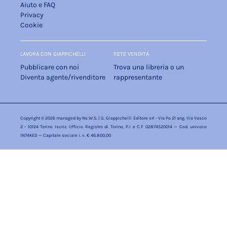
Aiuto e FAQ
Privacy
Cookie
LAVORA CON GIAPPICHELLI
RETE VENDITA
Pubblicare con noi
Trova una libreria o un
Diventa agente/rivenditore
rappresentante
Copyright © 2026 managed by
Ne.W.S.
| G. Giappichelli Editore srl - Via Po 21 ang. Via Vasco
2 - 10124 Torino Iscriz. Ufficio Registro di Torino, P.I e C.F 02874520014 — Cod. univoco
1N74KED — Capitale sociale i. v. € 46.800,00