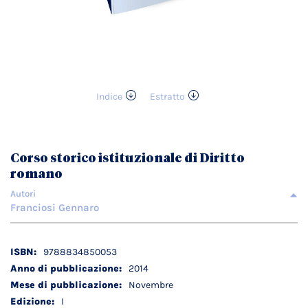
Indice
Estratto
Vai
all'inizio
della
galleria
Corso storico istituzionale di Diritto
di
romano
immagini
Autori
Franciosi Gennaro
Dettagli
9788834850053
tecnici
2014
Novembre
I