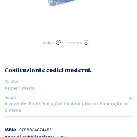
Indice
Estratto
Vai
all'inizio
della
galleria
Costituzioni e codici moderni.
di
immagini
Curatori
Ascheri Mario
Autori
Alvazzi Del Frate Paolo
Grilli Antonio
Notari Sandro
Rossi
,
,
,
Simona
Dettagli
9788834874455
tecnici