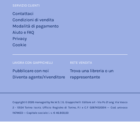
SERVIZIO CLIENTI
Contattaci
Condizioni di vendita
Modalità di pagamento
Aiuto e FAQ
Privacy
Cookie
LAVORA CON GIAPPICHELLI
RETE VENDITA
Pubblicare con noi
Trova una libreria o un
Diventa agente/rivenditore
rappresentante
Copyright © 2026 managed by
Ne.W.S.
| G. Giappichelli Editore srl - Via Po 21 ang. Via Vasco
2 - 10124 Torino Iscriz. Ufficio Registro di Torino, P.I e C.F 02874520014 — Cod. univoco
1N74KED — Capitale sociale i. v. € 46.800,00