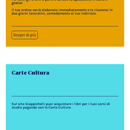
gratis
!
Il tuo ordine verrà elaborato immediatamente e lo riceverai in
due giorni lavorativi, comodamente al tuo indirizzo.
Scopri di più
Carte Cultura
Sul sito Giappichelli puoi acquistare i libri per i tuoi corsi di
studio pagando con le Carte Cultura