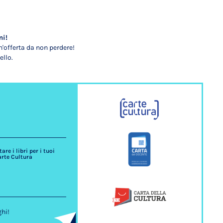
mi!
'offerta da non perdere!
ello.
re i libri per i tuoi
arte Cultura
ghi!