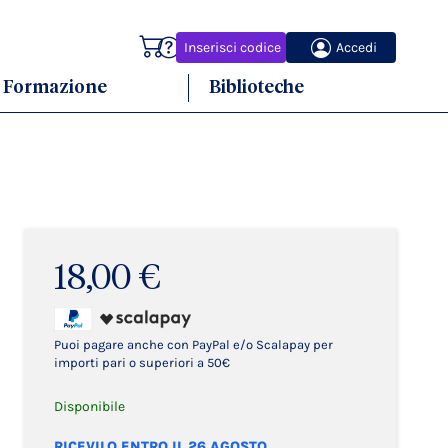
Carrello
Inserisci codice
Accedi
Formazione
Biblioteche
18,00 €
Puoi pagare anche con PayPal e/o Scalapay per
importi pari o superiori a 50€
Disponibile
RICEVILO ENTRO IL 26 AGOSTO