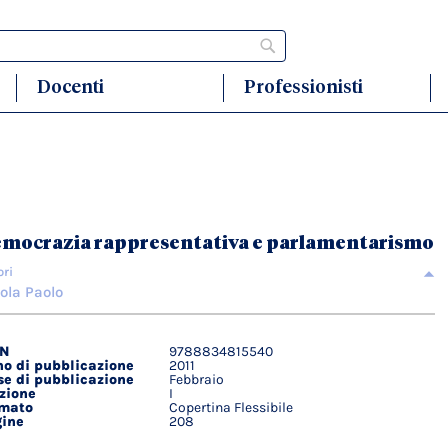
Cerca
Docenti
Professionisti
mocrazia rappresentativa e parlamentarismo
ori
ola Paolo
BN
9788834815540
agli
o di pubblicazione
2011
ici
e di pubblicazione
Febbraio
zione
I
rmato
Copertina Flessibile
ine
208