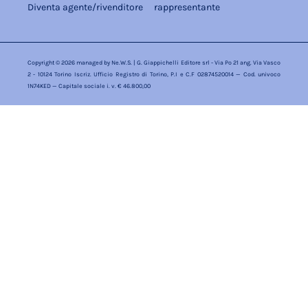
Diventa agente/rivenditore
rappresentante
Copyright © 2026 managed by
Ne.W.S.
| G. Giappichelli Editore srl - Via Po 21 ang. Via Vasco
2 - 10124 Torino Iscriz. Ufficio Registro di Torino, P.I e C.F 02874520014 — Cod. univoco
1N74KED — Capitale sociale i. v. € 46.800,00