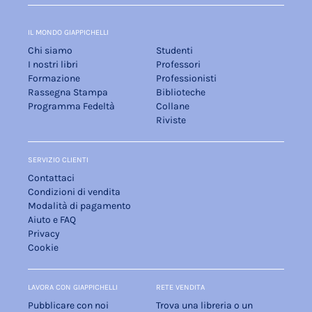
IL MONDO GIAPPICHELLI
Chi siamo
Studenti
I nostri libri
Professori
Formazione
Professionisti
Rassegna Stampa
Biblioteche
Programma Fedeltà
Collane
Riviste
SERVIZIO CLIENTI
Contattaci
Condizioni di vendita
Modalità di pagamento
Aiuto e FAQ
Privacy
Cookie
LAVORA CON GIAPPICHELLI
RETE VENDITA
Pubblicare con noi
Trova una libreria o un