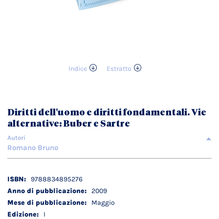
Indice
Estratto
Vai
all'inizio
della
galleria
Diritti dell'uomo e diritti fondamentali. Vie
di
alternative: Buber e Sartre
immagini
Autori
Romano Bruno
Dettagli
9788834895276
tecnici
2009
Maggio
I