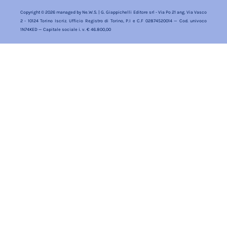
Copyright © 2026 managed by
Ne.W.S.
| G. Giappichelli Editore srl - Via Po 21 ang. Via Vasco
2 - 10124 Torino Iscriz. Ufficio Registro di Torino, P.I e C.F 02874520014 — Cod. univoco
1N74KED — Capitale sociale i. v. € 46.800,00