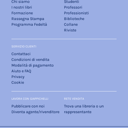
Chi siamo
Studenti
I nostri libri
Professori
Formazione
Professionisti
Rassegna Stampa
Biblioteche
Programma Fedeltà
Collane
Riviste
SERVIZIO CLIENTI
Contattaci
Condizioni di vendita
Modalità di pagamento
Aiuto e FAQ
Privacy
Cookie
LAVORA CON GIAPPICHELLI
RETE VENDITA
Pubblicare con noi
Trova una libreria o un
Diventa agente/rivenditore
rappresentante