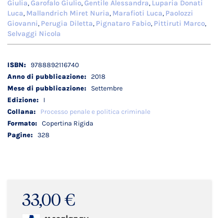
Giulia
Garofalo Giulio
Gentile Alessandra
Luparia Donati
,
,
,
Luca
Mallandrich Miret Nuria
Marafioti Luca
Paolozzi
,
,
,
Giovanni
Perugia Diletta
Pignataro Fabio
Pittiruti Marco
,
,
,
,
Selvaggi Nicola
Dettagli
9788892116740
tecnici
2018
Settembre
I
Processo penale e politica criminale
Copertina Rigida
328
33,00 €