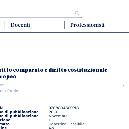
Cerca
Docenti
Professionisti
ritto comparato e diritto costituzionale
ropeo
ori
ola Paolo
BN
9788834800218
agli
o di pubblicazione
2010
ici
e di pubblicazione
Novembre
zione
I
rmato
Copertina Flessibile
ine
472