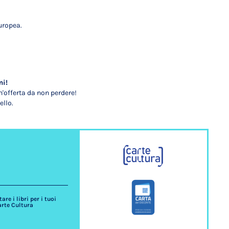
uropea.
mi!
'offerta da non perdere!
ello.
re i libri per i tuoi
arte Cultura