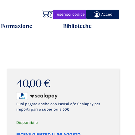
Carrello
Inserisci codice
Accedi
Formazione
Biblioteche
40,00 €
Puoi pagare anche con PayPal e/o Scalapay per
importi pari o superiori a 50€
Disponibile
RICEVILO ENTRO IL 26 AGOSTO