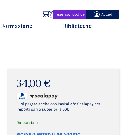
Carrello
Inserisci codice
Accedi
Formazione
Biblioteche
34,00 €
Puoi pagare anche con PayPal e/o Scalapay per
importi pari o superiori a 50€
Disponibile
RICEVILO ENTRO IL 26 AGOSTO