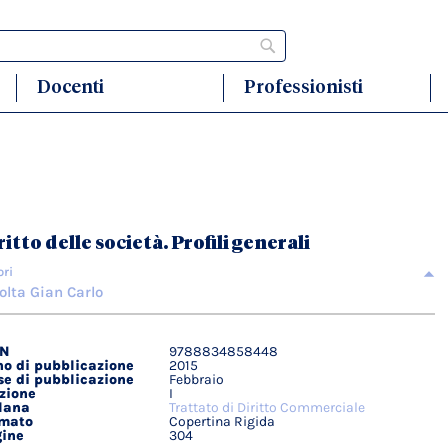
Cerca
Docenti
Professionisti
ritto delle società. Profili generali
ori
olta Gian Carlo
BN
9788834858448
agli
o di pubblicazione
2015
ici
e di pubblicazione
Febbraio
zione
I
lana
Trattato di Diritto Commerciale
rmato
Copertina Rigida
ine
304