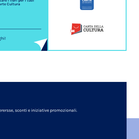
re i libri per i tuoi
arte Cultura
ghi!
rersse, sconti e iniziative promozionali.