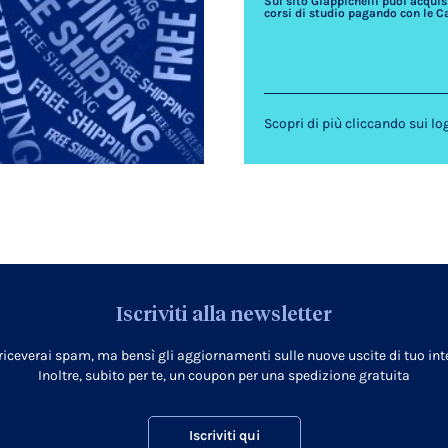
Sul sito Giappichelli puoi acquista
corsi di studio pagando con le C
Scopri di più cliccando sui lo
Iscriviti alla newsletter
 riceverai spam, ma bensì gli aggiornamenti sulle nuove uscite di tuo inte
Inoltre, subito per te, un coupon per una spedizione gratuita
Iscriviti qui