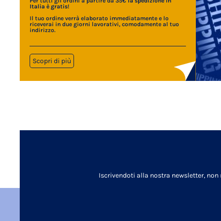
Per tutti gli ordini a partire da 35€
la spedizione in
Italia è gratis
!
Il tuo ordine verrà elaborato immediatamente e lo
riceverai in due giorni lavorativi, comodamente al tuo
indirizzo.
Scopri di più
Iscrivendoti alla nostra newsletter, non