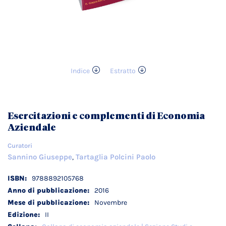
Indice
Estratto
Vai
all'inizio
della
galleria
Esercitazioni e complementi di Economia
di
Aziendale
immagini
Curatori
Sannino Giuseppe
Tartaglia Polcini Paolo
,
Dettagli
9788892105768
tecnici
2016
Novembre
II