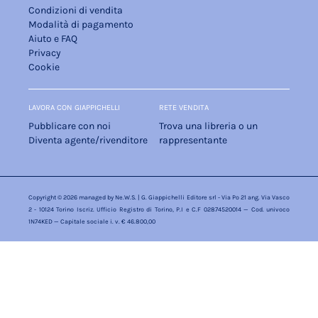
Condizioni di vendita
Modalità di pagamento
Aiuto e FAQ
Privacy
Cookie
LAVORA CON GIAPPICHELLI
RETE VENDITA
Pubblicare con noi
Trova una libreria o un
Diventa agente/rivenditore
rappresentante
Copyright © 2026 managed by
Ne.W.S.
| G. Giappichelli Editore srl - Via Po 21 ang. Via Vasco
2 - 10124 Torino Iscriz. Ufficio Registro di Torino, P.I e C.F 02874520014 — Cod. univoco
1N74KED — Capitale sociale i. v. € 46.800,00