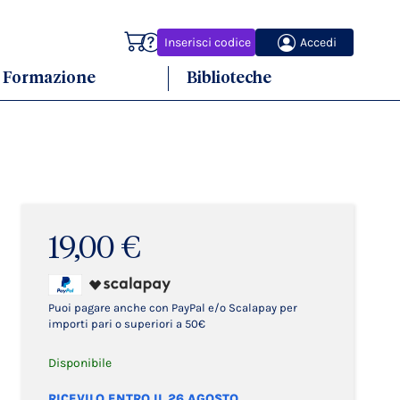
Carrello
Inserisci codice
Accedi
Formazione
Biblioteche
19,00 €
Puoi pagare anche con PayPal e/o Scalapay per
importi pari o superiori a 50€
Disponibile
RICEVILO ENTRO IL 26 AGOSTO