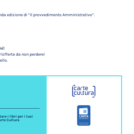
onda edizione di “Il provvedimento Amministrativo”.
mi!
'offerta da non perdere!
ello.
re i libri per i tuoi
arte Cultura