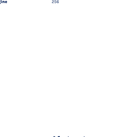
ine
256