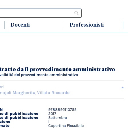
Cerca
Docenti
Professionisti
tratto da Il provvedimento amministrativo
nvalidità del provvedimento amministrativo
ori
ajoli Margherita
Villata Riccardo
,
BN
9788892110755
agli
o di pubblicazione
2017
ici
e di pubblicazione
Settembre
zione
I
rmato
Copertina Flessibile