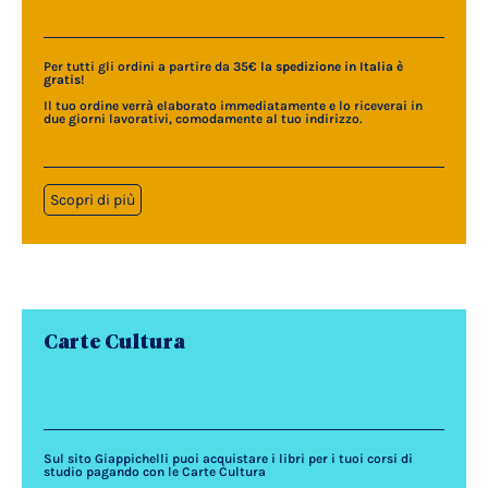
Per tutti gli ordini a partire da 35€
la spedizione in Italia è
gratis
!
Il tuo ordine verrà elaborato immediatamente e lo riceverai in
due giorni lavorativi, comodamente al tuo indirizzo.
Scopri di più
Carte Cultura
Sul sito Giappichelli puoi acquistare i libri per i tuoi corsi di
studio pagando con le Carte Cultura