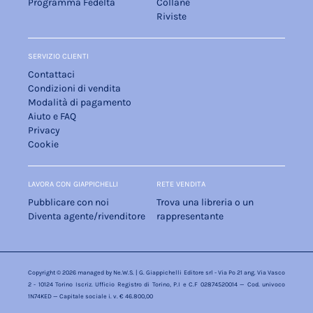
Programma Fedeltà
Collane
Riviste
SERVIZIO CLIENTI
Contattaci
Condizioni di vendita
Modalità di pagamento
Aiuto e FAQ
Privacy
Cookie
LAVORA CON GIAPPICHELLI
RETE VENDITA
Pubblicare con noi
Trova una libreria o un
Diventa agente/rivenditore
rappresentante
Copyright © 2026 managed by
Ne.W.S.
| G. Giappichelli Editore srl - Via Po 21 ang. Via Vasco
2 - 10124 Torino Iscriz. Ufficio Registro di Torino, P.I e C.F 02874520014 — Cod. univoco
1N74KED — Capitale sociale i. v. € 46.800,00