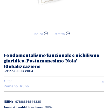
Indice
Estratto
Vai
all'inizio
della
galleria
Fondamentalismo funzionale e nichilismo
di
giuridico. Postumanesimo 'Noia'
immagini
Globalizzazione
Lezioni 2003-2004
Autori
Romano Bruno
Dettagli
9788834844335
tecnici
2004