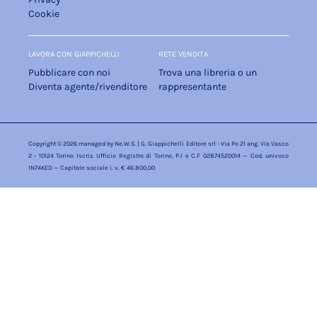
Cookie
LAVORA CON GIAPPICHELLI
RETE VENDITA
Pubblicare con noi
Trova una libreria o un
Diventa agente/rivenditore
rappresentante
Copyright © 2026 managed by
Ne.W.S.
| G. Giappichelli Editore srl - Via Po 21 ang. Via Vasco
2 - 10124 Torino Iscriz. Ufficio Registro di Torino, P.I e C.F 02874520014 — Cod. univoco
1N74KED — Capitale sociale i. v. € 46.800,00