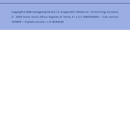
Copyright © 2026 managed by
Ne.W.S.
| G. Giappichelli Editore srl - Via Po 21 ang. Via Vasco
2 - 10124 Torino Iscriz. Ufficio Registro di Torino, P.I e C.F 02874520014 — Cod. univoco
1N74KED — Capitale sociale i. v. € 46.800,00