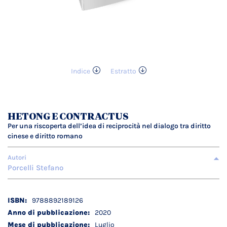
Indice
Estratto
Vai
all'inizio
della
galleria
HETONG E CONTRACTUS
di
Per una riscoperta dell’idea di reciprocità nel dialogo tra diritto
immagini
cinese e diritto romano
Autori
Porcelli Stefano
Dettagli
9788892189126
tecnici
2020
Luglio