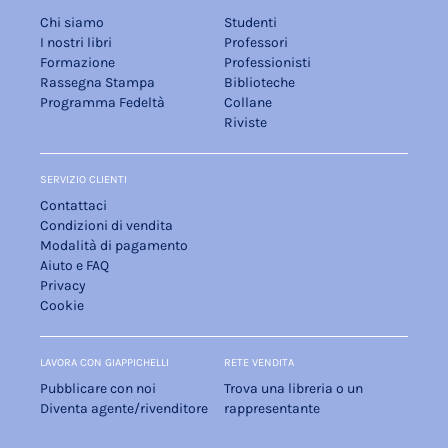
Chi siamo
Studenti
I nostri libri
Professori
Formazione
Professionisti
Rassegna Stampa
Biblioteche
Programma Fedeltà
Collane
Riviste
SERVIZIO CLIENTI
Contattaci
Condizioni di vendita
Modalità di pagamento
Aiuto e FAQ
Privacy
Cookie
LAVORA CON GIAPPICHELLI
RETE VENDITA
Pubblicare con noi
Trova una libreria o un
Diventa agente/rivenditore
rappresentante