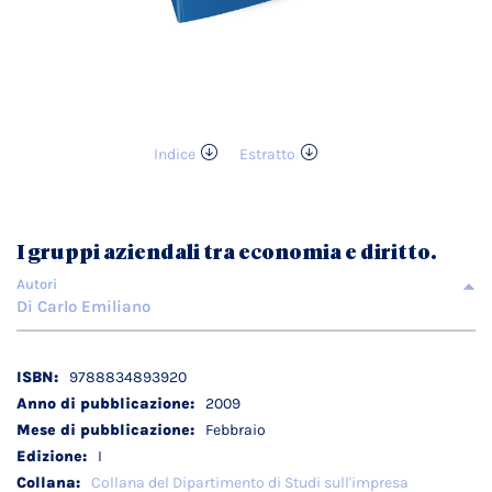
Indice
Estratto
Vai
all'inizio
della
galleria
I gruppi aziendali tra economia e diritto.
di
immagini
Autori
Di Carlo Emiliano
Dettagli
9788834893920
tecnici
2009
Febbraio
I
Collana del Dipartimento di Studi sull'impresa