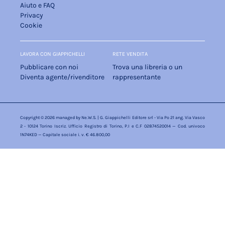
Aiuto e FAQ
Privacy
Cookie
LAVORA CON GIAPPICHELLI
RETE VENDITA
Pubblicare con noi
Trova una libreria o un
Diventa agente/rivenditore
rappresentante
Copyright © 2026 managed by
Ne.W.S.
| G. Giappichelli Editore srl - Via Po 21 ang. Via Vasco
2 - 10124 Torino Iscriz. Ufficio Registro di Torino, P.I e C.F 02874520014 — Cod. univoco
1N74KED — Capitale sociale i. v. € 46.800,00