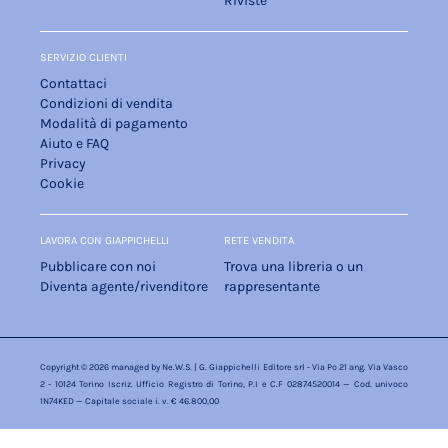
Riviste
SERVIZIO CLIENTI
Contattaci
Condizioni di vendita
Modalità di pagamento
Aiuto e FAQ
Privacy
Cookie
LAVORA CON GIAPPICHELLI
RETE VENDITA
Pubblicare con noi
Trova una libreria o un
Diventa agente/rivenditore
rappresentante
Copyright © 2026 managed by
Ne.W.S.
| G. Giappichelli Editore srl - Via Po 21 ang. Via Vasco
2 - 10124 Torino Iscriz. Ufficio Registro di Torino, P.I e C.F 02874520014 — Cod. univoco
1N74KED — Capitale sociale i. v. € 46.800,00