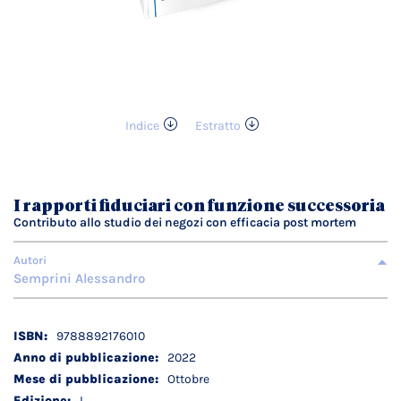
Indice
Estratto
Vai
all'inizio
della
galleria
I rapporti fiduciari con funzione successoria
di
Contributo allo studio dei negozi con efficacia post mortem
immagini
Autori
Semprini Alessandro
Dettagli
9788892176010
tecnici
2022
Ottobre
I