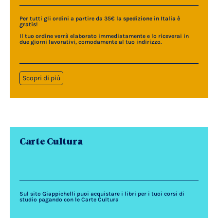
Per tutti gli ordini a partire da 35€
la spedizione in Italia è
gratis
!
Il tuo ordine verrà elaborato immediatamente e lo riceverai in
due giorni lavorativi, comodamente al tuo indirizzo.
Scopri di più
Carte Cultura
Sul sito Giappichelli puoi acquistare i libri per i tuoi corsi di
studio pagando con le Carte Cultura