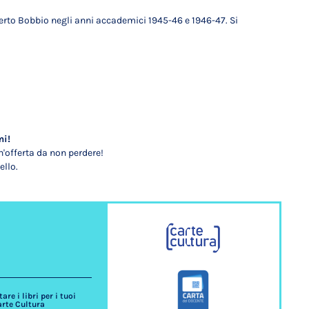
berto Bobbio negli anni accademici 1945-46 e 1946-47. Si
mi!
'offerta da non perdere!
ello.
re i libri per i tuoi
arte Cultura