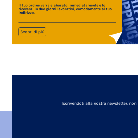
Il tuo ordine verrà elaborato immediatamente e lo
riceverai in due giorni lavorativi, comodamente al tuo
indirizzo.
Scopri di più
Iscrivendoti alla nostra newsletter, non