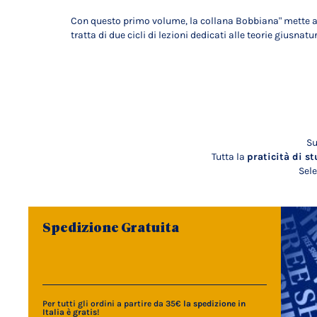
Con questo primo volume, la collana Bobbiana" mette a d
tratta di due cicli di lezioni dedicati alle teorie giusnatur
Su
Tutta la
praticità di st
Sele
Spedizione Gratuita
Per tutti gli ordini a partire da 35€
la spedizione in
Italia è gratis
!