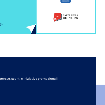
ghi!
rersse, sconti e iniziative promozionali.