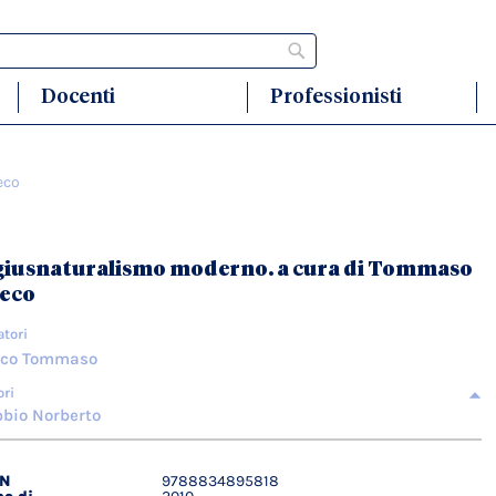
Cerca
Docenti
Professionisti
eco
 giusnaturalismo moderno. a cura di Tommaso
eco
atori
eco Tommaso
ori
bio Norberto
BN
9788834895818
agli