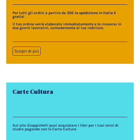
Per tutti gli ordini a partire da 35€
la spedizione in Italia è
gratis
!
Il tuo ordine verrà elaborato immediatamente e lo riceverai in
due giorni lavorativi, comodamente al tuo indirizzo.
Scopri di più
Carte Cultura
Sul sito Giappichelli puoi acquistare i libri per i tuoi corsi di
studio pagando con le Carte Cultura