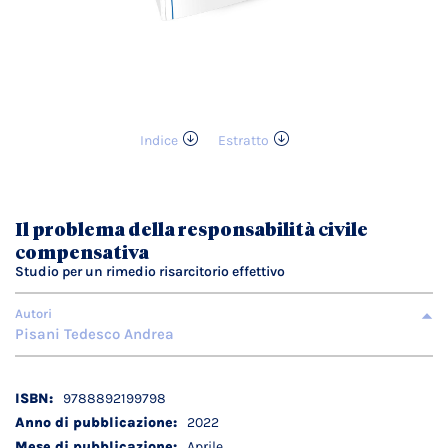
Indice
Estratto
Vai
all'inizio
della
galleria
Il problema della responsabilità civile
di
compensativa
immagini
Studio per un rimedio risarcitorio effettivo
Autori
Pisani Tedesco Andrea
Dettagli
9788892199798
tecnici
2022
Aprile