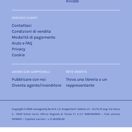
Riviste
SERVIZIO CLIENTI
Contattaci
Condizioni di vendita
Modalità di pagamento
Aiuto e FAQ
Privacy
Cookie
LAVORA CON GIAPPICHELLI
RETE VENDITA
Pubblicare con noi
Trova una libreria o un
Diventa agente/rivenditore
rappresentante
Copyright © 2026 managed by
Ne.W.S.
| G. Giappichelli Editore srl - Via Po 21 ang. Via Vasco
2 - 10124 Torino Iscriz. Ufficio Registro di Torino, P.I e C.F 02874520014 — Cod. univoco
1N74KED — Capitale sociale i. v. € 46.800,00