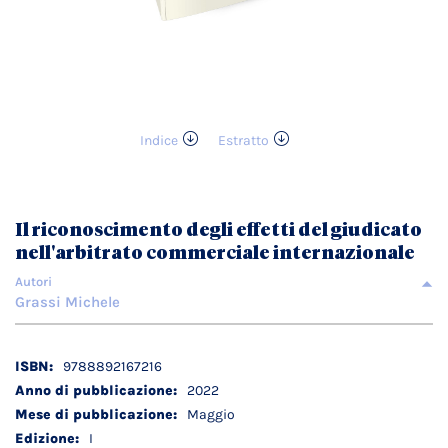
Indice
Estratto
Vai
all'inizio
della
galleria
Il riconoscimento degli effetti del giudicato
di
nell'arbitrato commerciale internazionale
immagini
Autori
Grassi Michele
Dettagli
9788892167216
tecnici
2022
Maggio
I