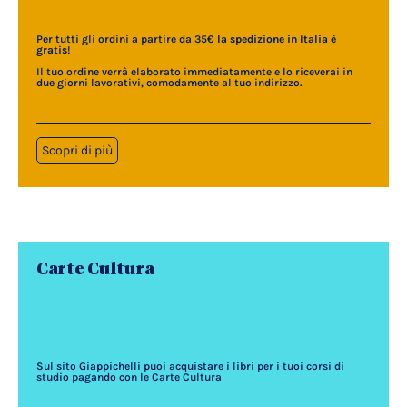
Per tutti gli ordini a partire da 35€
la spedizione in Italia è
gratis
!
Il tuo ordine verrà elaborato immediatamente e lo riceverai in
due giorni lavorativi, comodamente al tuo indirizzo.
Scopri di più
Carte Cultura
Sul sito Giappichelli puoi acquistare i libri per i tuoi corsi di
studio pagando con le Carte Cultura