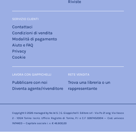
Riviste
SERVIZIO CLIENTI
Contattaci
Condizioni di vendita
Modalità di pagamento
Aiuto e FAQ
Privacy
Cookie
LAVORA CON GIAPPICHELLI
RETE VENDITA
Pubblicare con noi
Trova una libreria o un
Diventa agente/rivenditore
rappresentante
Copyright © 2026 managed by
Ne.W.S.
| G. Giappichelli Editore srl - Via Po 21 ang. Via Vasco
2 - 10124 Torino Iscriz. Ufficio Registro di Torino, P.I e C.F 02874520014 — Cod. univoco
1N74KED — Capitale sociale i. v. € 46.800,00