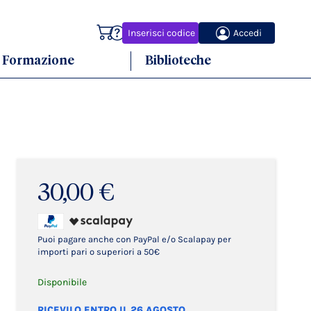
Carrello
Inserisci codice
Accedi
Formazione
Biblioteche
30,00 €
Puoi pagare anche con PayPal e/o Scalapay per
importi pari o superiori a 50€
Disponibile
RICEVILO ENTRO IL 26 AGOSTO