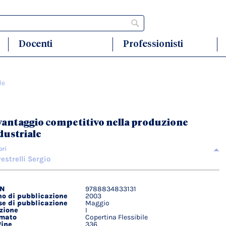
Cerca
Docenti
Professionisti
le
 vantaggio competitivo nella produzione
dustriale
ori
vestrelli Sergio
BN
9788834833131
agli
o di pubblicazione
2003
ici
e di pubblicazione
Maggio
zione
I
rmato
Copertina Flessibile
ine
336