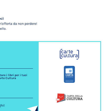
mi!
'offerta da non perdere!
ello.
re i libri per i tuoi
arte Cultura
ghi!