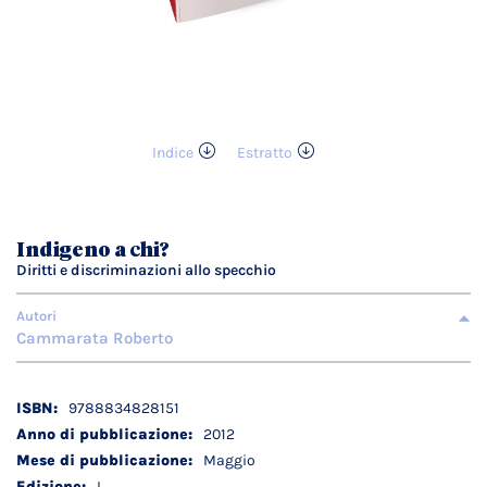
Indice
Estratto
Vai
all'inizio
della
galleria
Indigeno a chi?
di
Diritti e discriminazioni allo specchio
immagini
Autori
Cammarata Roberto
Dettagli
9788834828151
tecnici
2012
Maggio
I