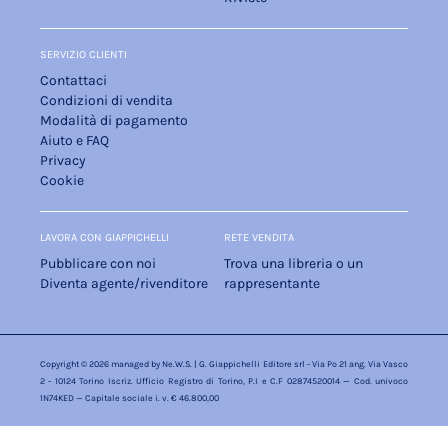
SERVIZIO CLIENTI
Contattaci
Condizioni di vendita
Modalità di pagamento
Aiuto e FAQ
Privacy
Cookie
LAVORA CON GIAPPICHELLI
RETE VENDITA
Pubblicare con noi
Trova una libreria o un
Diventa agente/rivenditore
rappresentante
Copyright © 2026 managed by
Ne.W.S.
| G. Giappichelli Editore srl - Via Po 21 ang. Via Vasco
2 - 10124 Torino Iscriz. Ufficio Registro di Torino, P.I e C.F 02874520014 — Cod. univoco
1N74KED — Capitale sociale i. v. € 46.800,00