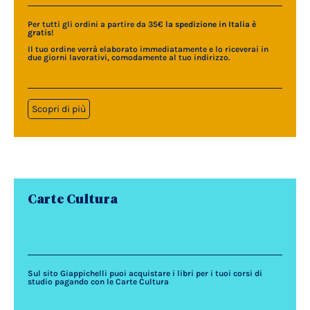
Per tutti gli ordini a partire da 35€
la spedizione in Italia è
gratis
!
Il tuo ordine verrà elaborato immediatamente e lo riceverai in
due giorni lavorativi, comodamente al tuo indirizzo.
Scopri di più
Carte Cultura
Sul sito Giappichelli puoi acquistare i libri per i tuoi corsi di
studio pagando con le Carte Cultura