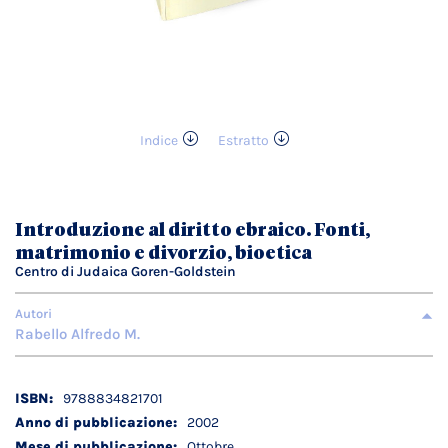
Indice
Estratto
Vai
all'inizio
della
galleria
Introduzione al diritto ebraico. Fonti,
di
matrimonio e divorzio, bioetica
immagini
Centro di Judaica Goren-Goldstein
Autori
Rabello Alfredo M.
Dettagli
9788834821701
tecnici
2002
Ottobre