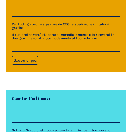
Per tutti gli ordini a partire da 35€
la spedizione in Italia è
gratis
!
Il tuo ordine verrà elaborato immediatamente e lo riceverai in
due giorni lavorativi, comodamente al tuo indirizzo.
Scopri di più
Carte Cultura
Sul sito Giappichelli puoi acquistare i libri per i tuoi corsi di