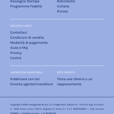
Rassegna Stampa
Biblioteche
Programma Fedeltà
Collane
Riviste
SERVIZIO CLIENTI
Contattaci
Condizioni di vendita
Modalità di pagamento
Aiuto e FAQ
Privacy
Cookie
LAVORA CON GIAPPICHELLI
RETE VENDITA
Pubblicare con noi
Trova una libreria o un
Diventa agente/rivenditore
rappresentante
Copyright © 2026 managed by
Ne.W.S.
| G. Giappichelli Editore srl - Via Po 21 ang. Via Vasco
2 - 10124 Torino Iscriz. Ufficio Registro di Torino, P.I e C.F 02874520014 — Cod. univoco
1N74KED — Capitale sociale i. v. € 46.800,00