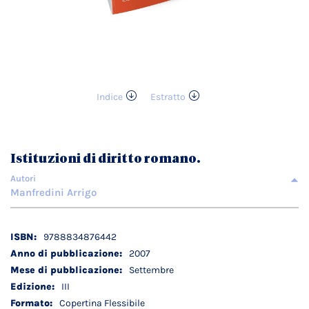
Indice
Estratto
Vai
all'inizio
della
galleria
Istituzioni di diritto romano.
di
immagini
Autori
Manfredini Arrigo
Dettagli
9788834876442
tecnici
2007
Settembre
III
Copertina Flessibile