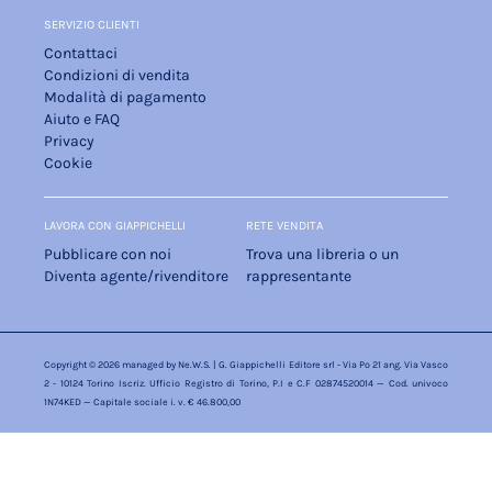
SERVIZIO CLIENTI
Contattaci
Condizioni di vendita
Modalità di pagamento
Aiuto e FAQ
Privacy
Cookie
LAVORA CON GIAPPICHELLI
RETE VENDITA
Pubblicare con noi
Trova una libreria o un
Diventa agente/rivenditore
rappresentante
Copyright © 2026 managed by
Ne.W.S.
| G. Giappichelli Editore srl - Via Po 21 ang. Via Vasco
2 - 10124 Torino Iscriz. Ufficio Registro di Torino, P.I e C.F 02874520014 — Cod. univoco
1N74KED — Capitale sociale i. v. € 46.800,00