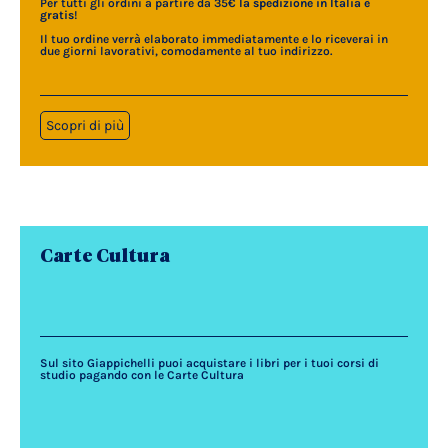
Per tutti gli ordini a partire da 35€
la spedizione in Italia è
gratis
!
Il tuo ordine verrà elaborato immediatamente e lo riceverai in
due giorni lavorativi, comodamente al tuo indirizzo.
Scopri di più
Carte Cultura
Sul sito Giappichelli puoi acquistare i libri per i tuoi corsi di
studio pagando con le Carte Cultura