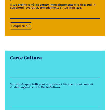
Il tuo ordine verrà elaborato immediatamente e lo riceverai in
due giorni lavorativi, comodamente al tuo indirizzo.
Scopri di più
Carte Cultura
Sul sito Giappichelli puoi acquistare i libri per i tuoi corsi di
studio pagando con le Carte Cultura