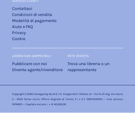
SERVIZIO CLIENTI
Contattaci
Condizioni di vendita
Modalità di pagamento
Aiuto e FAQ
Privacy
Cookie
LAVORA CON GIAPPICHELLI
RETE VENDITA
Pubblicare con noi
Trova una libreria o un
Diventa agente/rivenditore
rappresentante
Copyright © 2026 managed by
Ne.W.S.
| G. Giappichelli Editore srl - Via Po 21 ang. Via Vasco
2 - 10124 Torino Iscriz. Ufficio Registro di Torino, P.I e C.F 02874520014 — Cod. univoco
1N74KED — Capitale sociale i. v. € 46.800,00