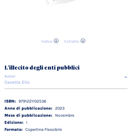
Indice
Estratto
Vai
all'inizio
della
galleria
L'illecito degli enti pubblici
di
immagini
Autori
Casetta Elio
Dettagli
9791221102536
tecnici
2023
Novembre
I
Copertina Flessibile