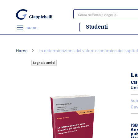
Cerca
Studenti
menu
Home
La determinazione del valore economico del capita
Segnala amici
Vai
La
alla
ca
fine
Uno
della
galleria
Aut
di
Cav
immagini
IS
Dett
Ann
tecn
pub