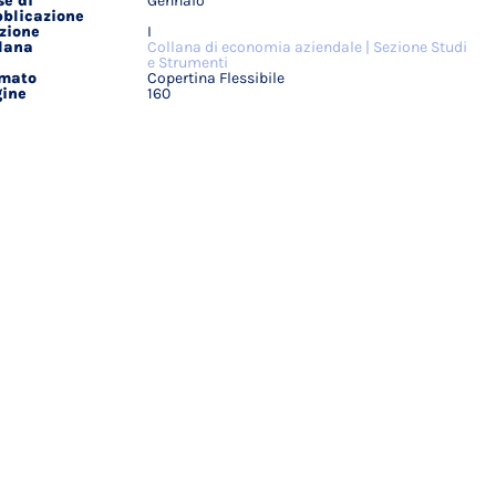
e di
Gennaio
blicazione
zione
I
lana
Collana di economia aziendale | Sezione Studi
e Strumenti
rmato
Copertina Flessibile
ine
160