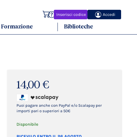
Carrello
Inserisci codice
Accedi
Formazione
Biblioteche
14,00 €
Puoi pagare anche con PayPal e/o Scalapay per
importi pari o superiori a 50€
Disponibile
RICEVILO ENTRO IL 26 AGOSTO