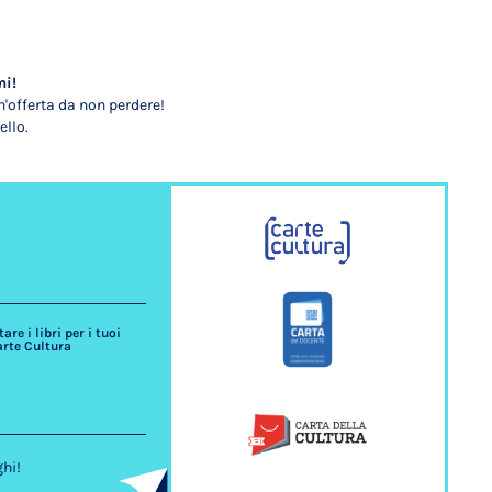
mi!
'offerta da non perdere!
ello.
re i libri per i tuoi
arte Cultura
ghi!