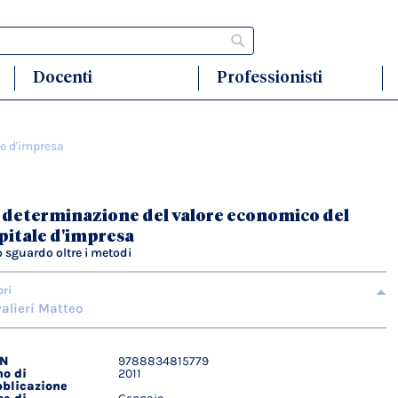
Cerca
Docenti
Professionisti
le d'impresa
 determinazione del valore economico del
pitale d'impresa
 sguardo oltre i metodi
ori
alieri Matteo
BN
9788834815779
agli
o di
2011
ici
blicazione