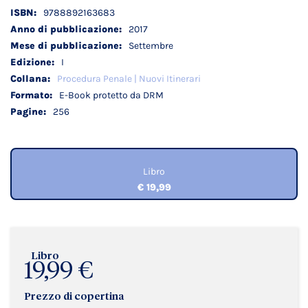
Dettagli
9788892163683
tecnici
2017
Settembre
I
Procedura Penale | Nuovi Itinerari
E-Book protetto da DRM
256
Libro
€ 19,99
Libro
19,99 €
Prezzo di copertina