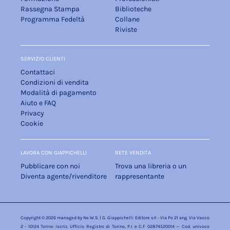
Rassegna Stampa
Biblioteche
Programma Fedeltà
Collane
Riviste
SERVIZIO CLIENTI
Contattaci
Condizioni di vendita
Modalità di pagamento
Aiuto e FAQ
Privacy
Cookie
LAVORA CON GIAPPICHELLI
RETE VENDITA
Pubblicare con noi
Trova una libreria o un
Diventa agente/rivenditore
rappresentante
Copyright © 2026 managed by
Ne.W.S.
| G. Giappichelli Editore srl - Via Po 21 ang. Via Vasco
2 - 10124 Torino Iscriz. Ufficio Registro di Torino, P.I e C.F 02874520014 — Cod. univoco