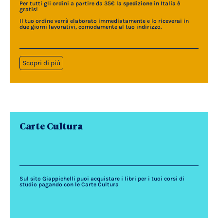
Per tutti gli ordini a partire da 35€
la spedizione in Italia è
gratis
!
Il tuo ordine verrà elaborato immediatamente e lo riceverai in
due giorni lavorativi, comodamente al tuo indirizzo.
Scopri di più
Carte Cultura
Sul sito Giappichelli puoi acquistare i libri per i tuoi corsi di
studio pagando con le Carte Cultura