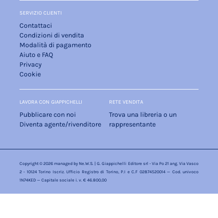
SERVIZIO CLIENTI
Contattaci
Condizioni di vendita
Modalità di pagamento
Aiuto e FAQ
Privacy
Cookie
LAVORA CON GIAPPICHELLI
RETE VENDITA
Pubblicare con noi
Trova una libreria o un
Diventa agente/rivenditore
rappresentante
Copyright © 2026 managed by
Ne.W.S.
| G. Giappichelli Editore srl - Via Po 21 ang. Via Vasco
2 - 10124 Torino Iscriz. Ufficio Registro di Torino, P.I e C.F 02874520014 — Cod. univoco
1N74KED — Capitale sociale i. v. € 46.800,00