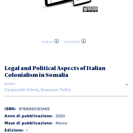
Indice
Estratto
Vai
all'inizio
della
galleria
Legal and Political Aspects of Italian
di
Colonialism in Somalia
immagini
Autori
Carpanelli Elena
Scovazzi Tullio
,
Dettagli
9788892183469
tecnici
2020
Marzo
I