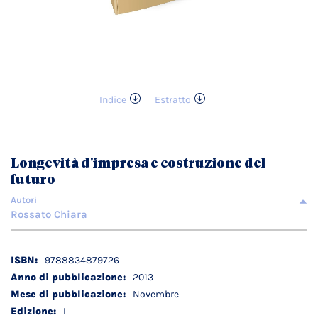
Indice
Estratto
Vai
all'inizio
della
galleria
Longevità d'impresa e costruzione del
di
futuro
immagini
Autori
Rossato Chiara
Dettagli
9788834879726
tecnici
2013
Novembre
I