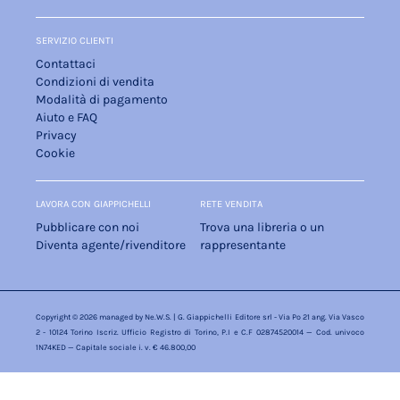
SERVIZIO CLIENTI
Contattaci
Condizioni di vendita
Modalità di pagamento
Aiuto e FAQ
Privacy
Cookie
LAVORA CON GIAPPICHELLI
RETE VENDITA
Pubblicare con noi
Trova una libreria o un
Diventa agente/rivenditore
rappresentante
Copyright © 2026 managed by
Ne.W.S.
| G. Giappichelli Editore srl - Via Po 21 ang. Via Vasco
2 - 10124 Torino Iscriz. Ufficio Registro di Torino, P.I e C.F 02874520014 — Cod. univoco
1N74KED — Capitale sociale i. v. € 46.800,00