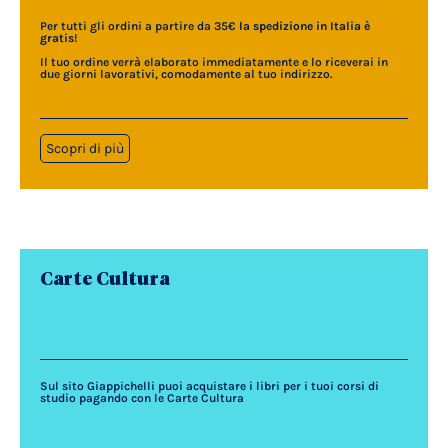
Per tutti gli ordini a partire da 35€
la spedizione in Italia è
gratis
!
Il tuo ordine verrà elaborato immediatamente e lo riceverai in
due giorni lavorativi, comodamente al tuo indirizzo.
Scopri di più
Carte Cultura
Sul sito Giappichelli puoi acquistare i libri per i tuoi corsi di
studio pagando con le Carte Cultura