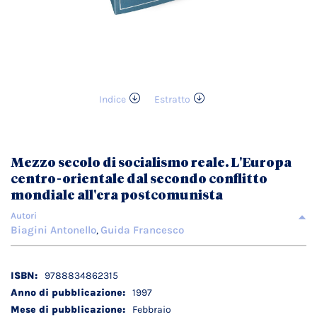
Indice
Estratto
Vai
all'inizio
della
galleria
Mezzo secolo di socialismo reale. L'Europa
di
centro-orientale dal secondo conflitto
immagini
mondiale all'era postcomunista
Autori
Biagini Antonello
Guida Francesco
,
Dettagli
9788834862315
tecnici
1997
Febbraio