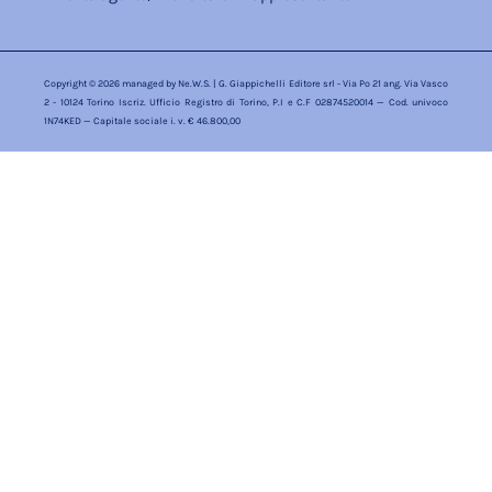
Copyright © 2026 managed by
Ne.W.S.
| G. Giappichelli Editore srl - Via Po 21 ang. Via Vasco
2 - 10124 Torino Iscriz. Ufficio Registro di Torino, P.I e C.F 02874520014 — Cod. univoco
1N74KED — Capitale sociale i. v. € 46.800,00