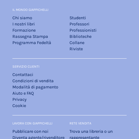
IL MONDO GIAPPICHELLI
Chi siamo
Studenti
I nostri libri
Professori
Formazione
Professionisti
Rassegna Stampa
Biblioteche
Programma Fedeltà
Collane
Riviste
SERVIZIO CLIENTI
Contattaci
Condizioni di vendita
Modalità di pagamento
Aiuto e FAQ
Privacy
Cookie
LAVORA CON GIAPPICHELLI
RETE VENDITA
Pubblicare con noi
Trova una libreria o un
Diventa agente/rivenditore
rappresentante