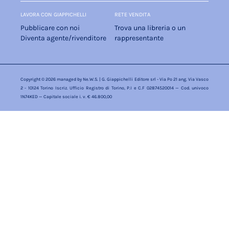
LAVORA CON GIAPPICHELLI
RETE VENDITA
Pubblicare con noi
Trova una libreria o un
Diventa agente/rivenditore
rappresentante
Copyright © 2026 managed by
Ne.W.S.
| G. Giappichelli Editore srl - Via Po 21 ang. Via Vasco
2 - 10124 Torino Iscriz. Ufficio Registro di Torino, P.I e C.F 02874520014 — Cod. univoco
1N74KED — Capitale sociale i. v. € 46.800,00