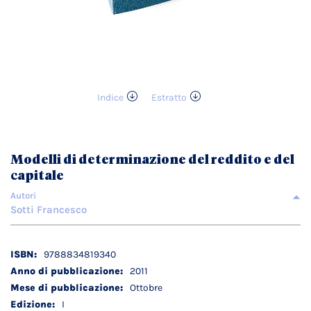
Indice
Estratto
Vai
all'inizio
della
galleria
Modelli di determinazione del reddito e del
di
capitale
immagini
Autori
Sotti Francesco
Dettagli
9788834819340
tecnici
2011
Ottobre
I