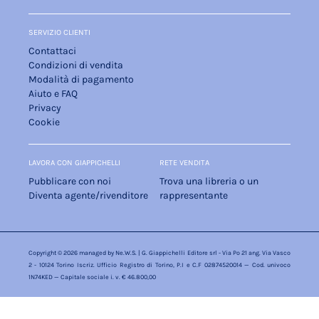
SERVIZIO CLIENTI
Contattaci
Condizioni di vendita
Modalità di pagamento
Aiuto e FAQ
Privacy
Cookie
LAVORA CON GIAPPICHELLI
RETE VENDITA
Pubblicare con noi
Trova una libreria o un
Diventa agente/rivenditore
rappresentante
Copyright © 2026 managed by
Ne.W.S.
| G. Giappichelli Editore srl - Via Po 21 ang. Via Vasco
2 - 10124 Torino Iscriz. Ufficio Registro di Torino, P.I e C.F 02874520014 — Cod. univoco
1N74KED — Capitale sociale i. v. € 46.800,00