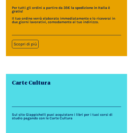
Per tutti gli ordini a partire da 35€
la spedizione in Italia è
gratis
!
Il tuo ordine verrà elaborato immediatamente e lo riceverai in
due giorni lavorativi, comodamente al tuo indirizzo.
Scopri di più
Carte Cultura
Sul sito Giappichelli puoi acquistare i libri per i tuoi corsi di
studio pagando con le Carte Cultura