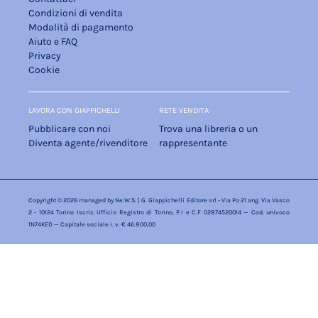
Condizioni di vendita
Modalità di pagamento
Aiuto e FAQ
Privacy
Cookie
LAVORA CON GIAPPICHELLI
RETE VENDITA
Pubblicare con noi
Trova una libreria o un
Diventa agente/rivenditore
rappresentante
Copyright © 2026 managed by
Ne.W.S.
| G. Giappichelli Editore srl - Via Po 21 ang. Via Vasco
2 - 10124 Torino Iscriz. Ufficio Registro di Torino, P.I e C.F 02874520014 — Cod. univoco
1N74KED — Capitale sociale i. v. € 46.800,00