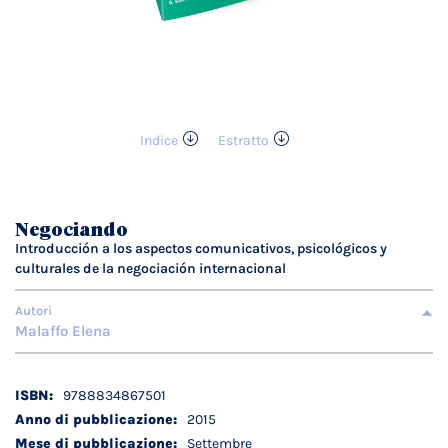
Indice
Estratto
Vai
all'inizio
della
galleria
Negociando
di
Introducción a los aspectos comunicativos, psicológicos y
immagini
culturales de la negociación internacional
Autori
Malaffo Elena
Dettagli
9788834867501
tecnici
2015
Settembre