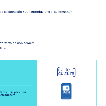
nso esistenziale. (Dall’Introduzione di B. Romano)
mi!
'offerta da non perdere!
ello.
re i libri per i tuoi
arte Cultura