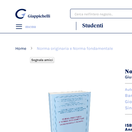
Cerca
Studenti
menu
Home
Norma originaria e Norma fondamentale
Segnala amici
Vai
No
alla
Giu
fine
della
Aut
galleria
Bar
di
Gi
immagini
Sin
IS
Dett
Ann
tecn