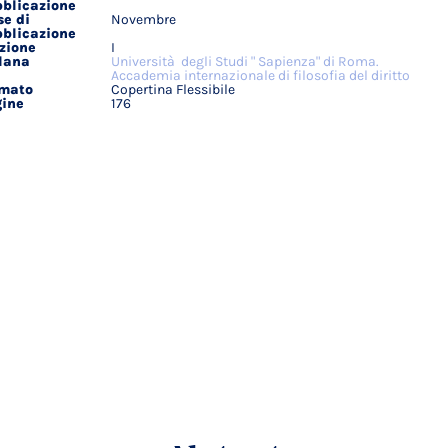
blicazione
e di
Novembre
blicazione
zione
I
lana
Università degli Studi " Sapienza" di Roma.
Accademia internazionale di filosofia del diritto
rmato
Copertina Flessibile
ine
176