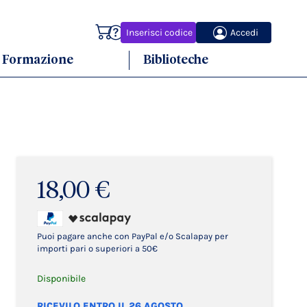
Carrello
Inserisci codice
Accedi
Formazione
Biblioteche
18,00 €
Puoi pagare anche con PayPal e/o Scalapay per
importi pari o superiori a 50€
Disponibile
RICEVILO ENTRO IL 26 AGOSTO