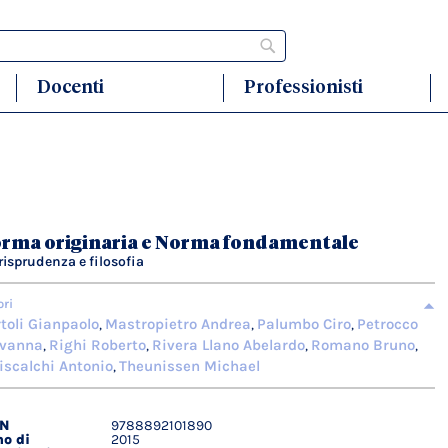
Cerca
Docenti
Professionisti
rma originaria e Norma fondamentale
risprudenza e filosofia
ori
toli Gianpaolo
Mastropietro Andrea
Palumbo Ciro
Petrocco
,
,
,
ovanna
Righi Roberto
Rivera Llano Abelardo
Romano Bruno
,
,
,
,
iscalchi Antonio
Theunissen Michael
,
BN
9788892101890
agli
o di
2015
ici