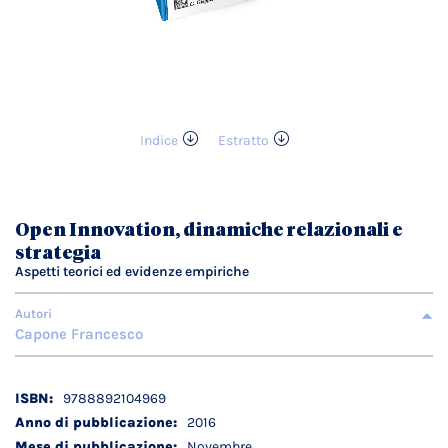
Indice
Estratto
Vai
all'inizio
della
galleria
Open Innovation, dinamiche relazionali e
di
strategia
immagini
Aspetti teorici ed evidenze empiriche
Autori
Capone Francesco
Dettagli
9788892104969
tecnici
2016
Novembre