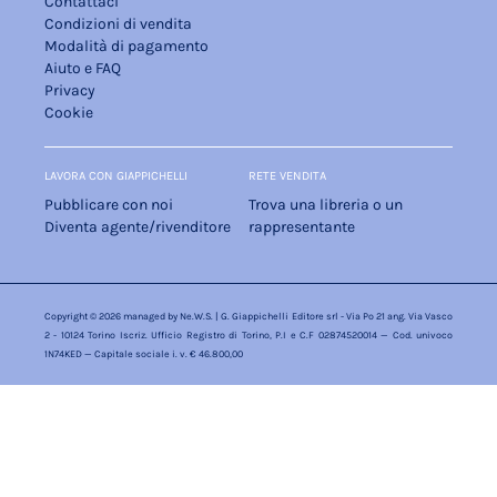
Contattaci
Condizioni di vendita
Modalità di pagamento
Aiuto e FAQ
Privacy
Cookie
LAVORA CON GIAPPICHELLI
RETE VENDITA
Pubblicare con noi
Trova una libreria o un
Diventa agente/rivenditore
rappresentante
Copyright © 2026 managed by
Ne.W.S.
| G. Giappichelli Editore srl - Via Po 21 ang. Via Vasco
2 - 10124 Torino Iscriz. Ufficio Registro di Torino, P.I e C.F 02874520014 — Cod. univoco
1N74KED — Capitale sociale i. v. € 46.800,00