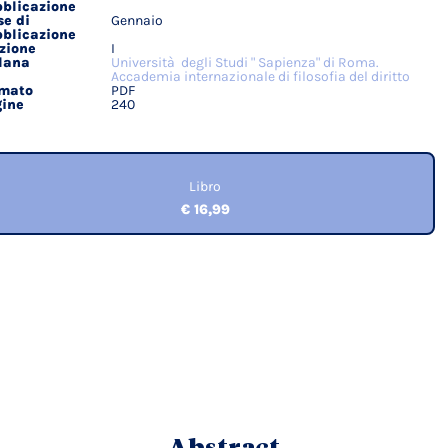
ici
blicazione
e di
Gennaio
blicazione
zione
I
lana
Università degli Studi " Sapienza" di Roma.
Accademia internazionale di filosofia del diritto
rmato
PDF
ine
240
Libro
€ 16,99