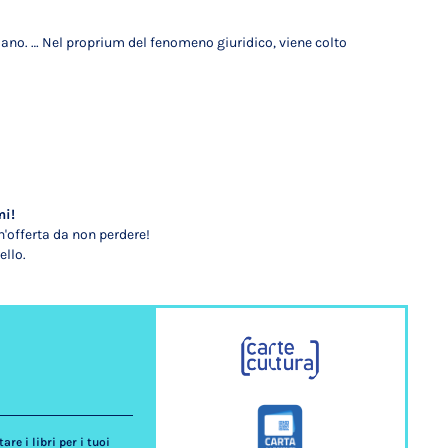
omano. … Nel proprium del fenomeno giuridico, viene colto
mi!
'offerta da non perdere!
ello.
re i libri per i tuoi