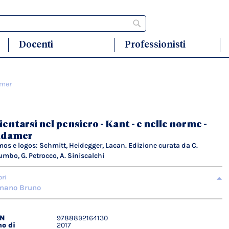
Cerca
Docenti
Professionisti
amer
ientarsi nel pensiero - Kant - e nelle norme -
adamer
os e logos: Schmitt, Heidegger, Lacan. Edizione curata da C.
umbo, G. Petrocco, A. Siniscalchi
ori
mano Bruno
BN
9788892164130
agli
o di
2017