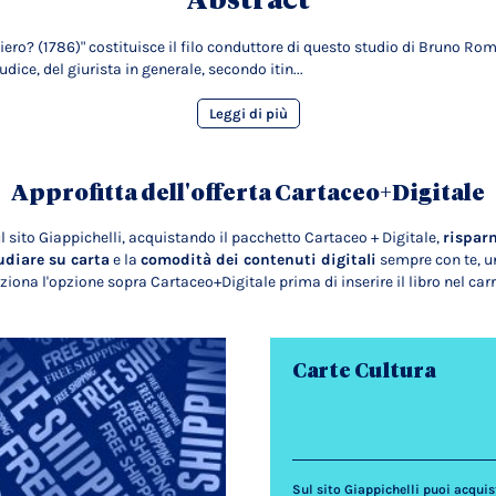
Abstract
nsiero? (1786)" costituisce il filo conduttore di questo studio di Bruno R
udice, del giurista in generale, secondo itin...
Leggi di più
Approfitta dell'offerta Cartaceo+Digitale
l sito Giappichelli, acquistando il pacchetto Cartaceo + Digitale,
rispar
udiare su carta
e la
comodità dei contenuti digitali
sempre con te, un
ziona l'opzione sopra Cartaceo+Digitale prima di inserire il libro nel carr
Carte Cultura
Sul sito Giappichelli puoi acquista