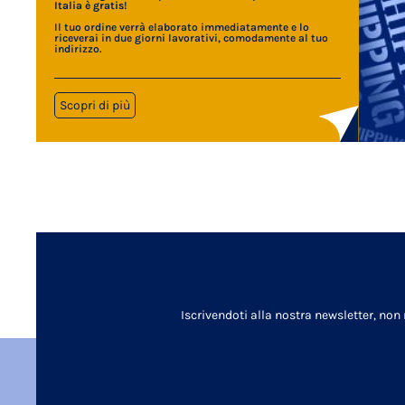
Italia è gratis
!
Il tuo ordine verrà elaborato immediatamente e lo
riceverai in due giorni lavorativi, comodamente al tuo
indirizzo.
Scopri di più
Iscrivendoti alla nostra newsletter, non