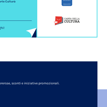
arte Cultura
ghi!
rersse, sconti e iniziative promozionali.