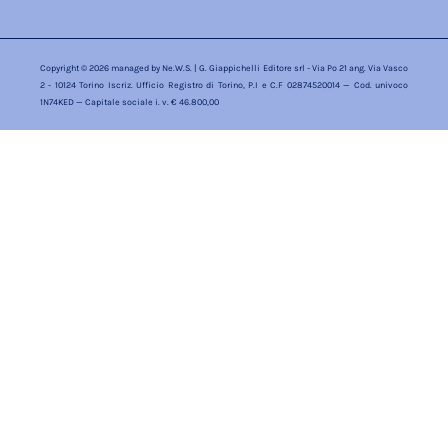
Copyright © 2026 managed by
Ne.W.S.
| G. Giappichelli Editore srl - Via Po 21 ang. Via Vasco
2 - 10124 Torino Iscriz. Ufficio Registro di Torino, P.I e C.F 02874520014 — Cod. univoco
1N74KED — Capitale sociale i. v. € 46.800,00