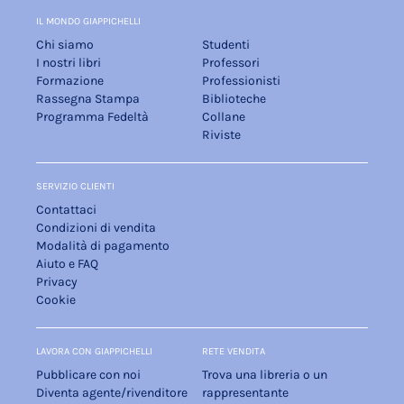
IL MONDO GIAPPICHELLI
Chi siamo
Studenti
I nostri libri
Professori
Formazione
Professionisti
Rassegna Stampa
Biblioteche
Programma Fedeltà
Collane
Riviste
SERVIZIO CLIENTI
Contattaci
Condizioni di vendita
Modalità di pagamento
Aiuto e FAQ
Privacy
Cookie
LAVORA CON GIAPPICHELLI
RETE VENDITA
Pubblicare con noi
Trova una libreria o un
Diventa agente/rivenditore
rappresentante