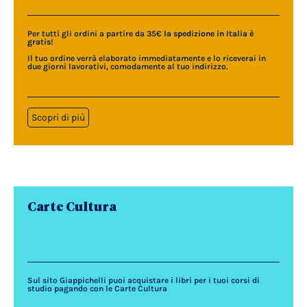
Per tutti gli ordini a partire da 35€
la spedizione in Italia è
gratis
!
Il tuo ordine verrà elaborato immediatamente e lo riceverai in
due giorni lavorativi, comodamente al tuo indirizzo.
Scopri di più
Carte Cultura
Sul sito Giappichelli puoi acquistare i libri per i tuoi corsi di
studio pagando con le Carte Cultura