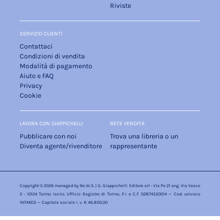
Riviste
SERVIZIO CLIENTI
Contattaci
Condizioni di vendita
Modalità di pagamento
Aiuto e FAQ
Privacy
Cookie
LAVORA CON GIAPPICHELLI
RETE VENDITA
Pubblicare con noi
Trova una libreria o un
Diventa agente/rivenditore
rappresentante
Copyright © 2026 managed by
Ne.W.S.
| G. Giappichelli Editore srl - Via Po 21 ang. Via Vasco
2 - 10124 Torino Iscriz. Ufficio Registro di Torino, P.I e C.F 02874520014 — Cod. univoco
1N74KED — Capitale sociale i. v. € 46.800,00