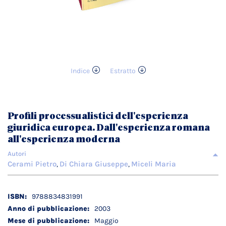
Indice
Estratto
Vai
all'inizio
della
galleria
Profili processualistici dell'esperienza
di
giuridica europea. Dall'esperienza romana
immagini
all'esperienza moderna
Autori
Cerami Pietro
Di Chiara Giuseppe
Miceli Maria
,
,
Dettagli
9788834831991
tecnici
2003
Maggio