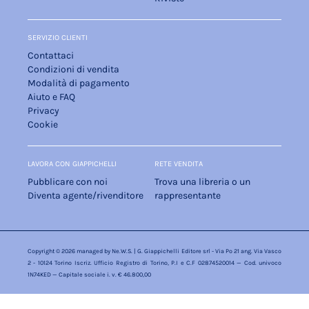
SERVIZIO CLIENTI
Contattaci
Condizioni di vendita
Modalità di pagamento
Aiuto e FAQ
Privacy
Cookie
LAVORA CON GIAPPICHELLI
RETE VENDITA
Pubblicare con noi
Trova una libreria o un
Diventa agente/rivenditore
rappresentante
Copyright © 2026 managed by
Ne.W.S.
| G. Giappichelli Editore srl - Via Po 21 ang. Via Vasco
2 - 10124 Torino Iscriz. Ufficio Registro di Torino, P.I e C.F 02874520014 — Cod. univoco
1N74KED — Capitale sociale i. v. € 46.800,00