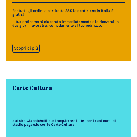
Per tutti gli ordini a partire da 35€
la spedizione in Italia è
gratis
!
Il tuo ordine verrà elaborato immediatamente e lo riceverai in
due giorni lavorativi, comodamente al tuo indirizzo.
Scopri di più
Carte Cultura
Sul sito Giappichelli puoi acquistare i libri per i tuoi corsi di
studio pagando con le Carte Cultura