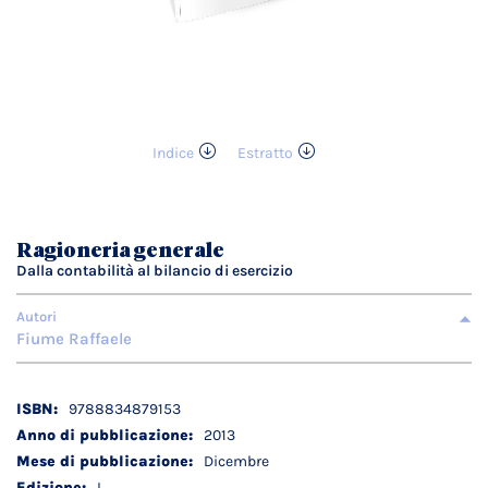
Indice
Estratto
Vai
all'inizio
della
galleria
Ragioneria generale
di
Dalla contabilità al bilancio di esercizio
immagini
Autori
Fiume Raffaele
Dettagli
9788834879153
tecnici
2013
Dicembre
I