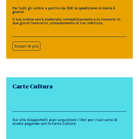
Per tutti gli ordini a partire da 35€
la spedizione in Italia è
gratis
!
Il tuo ordine verrà elaborato immediatamente e lo riceverai in
due giorni lavorativi, comodamente al tuo indirizzo.
Scopri di più
Carte Cultura
Sul sito Giappichelli puoi acquistare i libri per i tuoi corsi di
studio pagando con le Carte Cultura