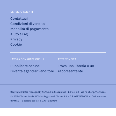
SERVIZIO CLIENTI
Contattaci
Condizioni di vendita
Modalità di pagamento
Aiuto e FAQ
Privacy
Cookie
LAVORA CON GIAPPICHELLI
RETE VENDITA
Pubblicare con noi
Trova una libreria o un
Diventa agente/rivenditore
rappresentante
Copyright © 2026 managed by
Ne.W.S.
| G. Giappichelli Editore srl - Via Po 21 ang. Via Vasco
2 - 10124 Torino Iscriz. Ufficio Registro di Torino, P.I e C.F 02874520014 — Cod. univoco
1N74KED — Capitale sociale i. v. € 46.800,00