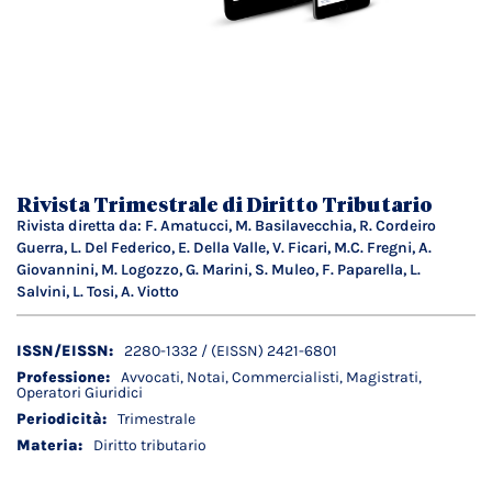
Vai
all'inizio
della
galleria
Rivista Trimestrale di Diritto Tributario
di
Rivista diretta da: F. Amatucci, M. Basilavecchia, R. Cordeiro
immagini
Guerra, L. Del Federico, E. Della Valle, V. Ficari, M.C. Fregni, A.
Giovannini, M. Logozzo, G. Marini, S. Muleo, F. Paparella, L.
Salvini, L. Tosi, A. Viotto
Dettagli
2280-1332 / (EISSN) 2421-6801
tecnici
Avvocati, Notai, Commercialisti, Magistrati,
Operatori Giuridici
Trimestrale
Diritto tributario