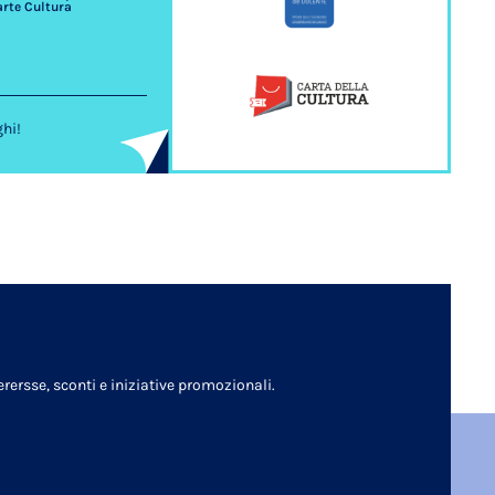
arte Cultura
ghi!
rersse, sconti e iniziative promozionali.