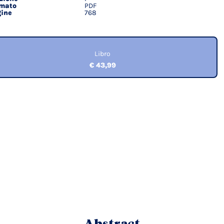
rmato
PDF
ine
768
Libro
€ 43,99