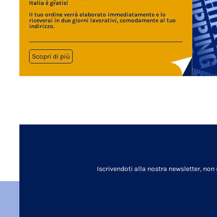
Italia è gratis
!
Il tuo ordine verrà elaborato immediatamente e lo
riceverai in due giorni lavorativi, comodamente al tuo
indirizzo.
Scopri di più
Iscrivendoti alla nostra newsletter, non