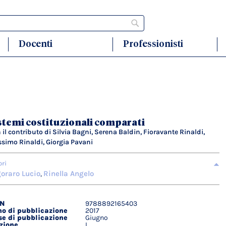
Cerca
Docenti
Professionisti
stemi costituzionali comparati
 il contributo di Silvia Bagni, Serena Baldin, Fioravante Rinaldi,
simo Rinaldi, Giorgia Pavani
ori
oraro Lucio
Rinella Angelo
,
BN
9788892165403
agli
o di pubblicazione
2017
ici
e di pubblicazione
Giugno
zione
I