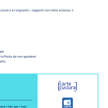
one e ai trapianti, i rapporti con altre scienze, il
mi!
'offerta da non perdere!
ello.
re i libri per i tuoi