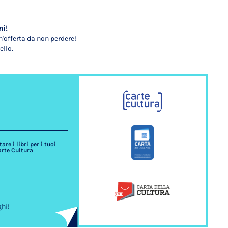
mi!
'offerta da non perdere!
ello.
re i libri per i tuoi
arte Cultura
ghi!