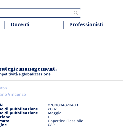
Cerca
Docenti
Professionisti
rategic management.
petitività e globalizzazione
atori
ano Vincenzo
BN
9788834873403
agli
o di pubblicazione
2007
ici
e di pubblicazione
Maggio
zione
I
rmato
Copertina Flessibile
ine
632