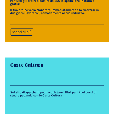
Per tutti gli ordini a partire da 35€
la spedizione in Italia è
gratis
!
Il tuo ordine verrà elaborato immediatamente e lo riceverai in
due giorni lavorativi, comodamente al tuo indirizzo.
Scopri di più
Carte Cultura
Sul sito Giappichelli puoi acquistare i libri per i tuoi corsi di
studio pagando con le Carte Cultura