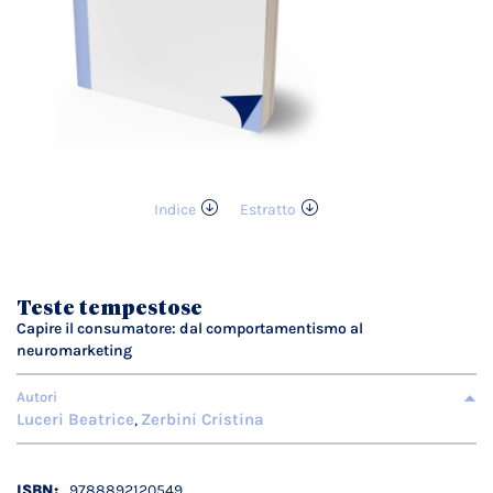
Indice
Estratto
Vai
all'inizio
della
galleria
Teste tempestose
di
Capire il consumatore: dal comportamentismo al
immagini
neuromarketing
Autori
Luceri Beatrice
Zerbini Cristina
,
Dettagli
9788892120549