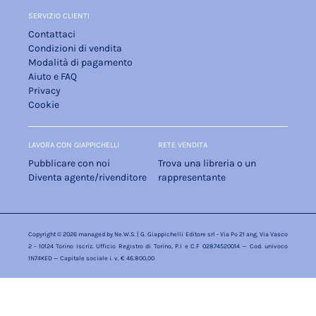
SERVIZIO CLIENTI
Contattaci
Condizioni di vendita
Modalità di pagamento
Aiuto e FAQ
Privacy
Cookie
LAVORA CON GIAPPICHELLI
RETE VENDITA
Pubblicare con noi
Trova una libreria o un
Diventa agente/rivenditore
rappresentante
Copyright © 2026 managed by
Ne.W.S.
| G. Giappichelli Editore srl - Via Po 21 ang. Via Vasco
2 - 10124 Torino Iscriz. Ufficio Registro di Torino, P.I e C.F 02874520014 — Cod. univoco
1N74KED — Capitale sociale i. v. € 46.800,00